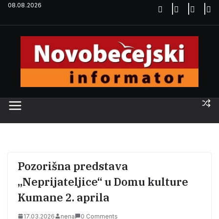
Skip
08.08.2026
to
content
Pozorišna predstava
„Neprijateljice“ u Domu kulture
Kumane 2. aprila
17.03.2026
nena
0 Comments