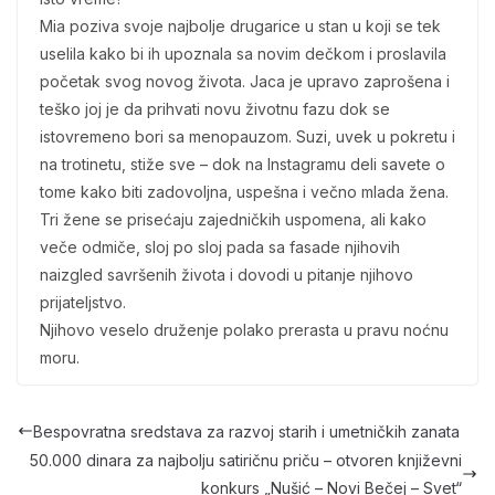
Mia poziva svoje najbolje drugarice u stan u koji se tek
uselila kako bi ih upoznala sa novim dečkom i proslavila
početak svog novog života. Jaca je upravo zaprošena i
teško joj je da prihvati novu životnu fazu dok se
istovremeno bori sa menopauzom. Suzi, uvek u pokretu i
na trotinetu, stiže sve – dok na Instagramu deli savete o
tome kako biti zadovoljna, uspešna i večno mlada žena.
Tri žene se prisećaju zajedničkih uspomena, ali kako
veče odmiče, sloj po sloj pada sa fasade njihovih
naizgled savršenih života i dovodi u pitanje njihovo
prijateljstvo.
Njihovo veselo druženje polako prerasta u pravu noćnu
moru.
Bespovratna sredstava za razvoj starih i umetničkih zanata
50.000 dinara za najbolju satiričnu priču – otvoren književni
konkurs „Nušić – Novi Bečej – Svet“