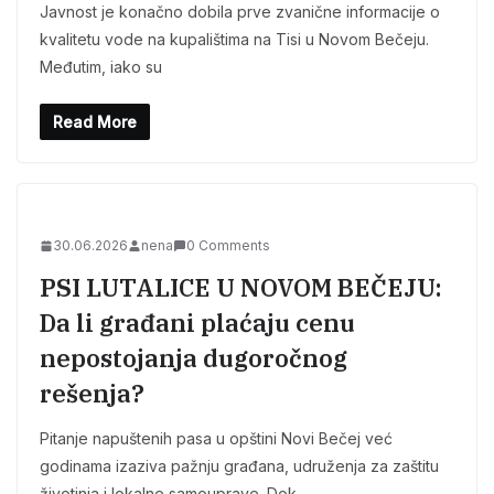
Javnost je konačno dobila prve zvanične informacije o
kvalitetu vode na kupalištima na Tisi u Novom Bečeju.
Međutim, iako su
Read More
30.06.2026
nena
0 Comments
PSI LUTALICE U NOVOM BEČEJU:
Da li građani plaćaju cenu
nepostojanja dugoročnog
rešenja?
Pitanje napuštenih pasa u opštini Novi Bečej već
godinama izaziva pažnju građana, udruženja za zaštitu
životinja i lokalne samouprave. Dok