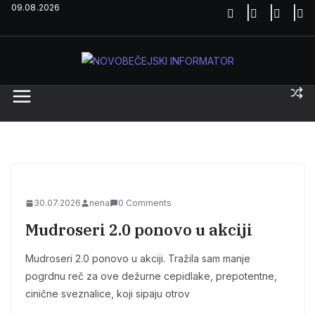
Skip
09.08.2026
to
content
30.07.2026
nena
0 Comments
Mudroseri 2.0 ponovo u akciji
Mudroseri 2.0 ponovo u akciji. Tražila sam manje
pogrdnu reč za ove dežurne cepidlake, prepotentne,
cinične sveznalice, koji sipaju otrov