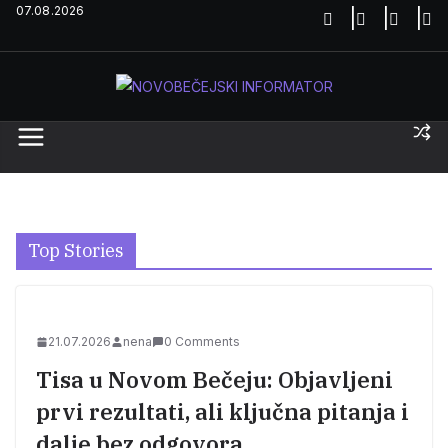
Skip
07.08.2026
to
content
Top Stories
21.07.2026
nena
0 Comments
Tisa u Novom Bečeju: Objavljeni
prvi rezultati, ali ključna pitanja i
dalje bez odgovora