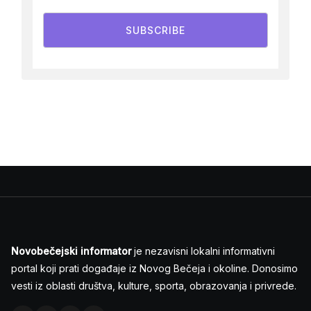
SUBSCRIBE
Novobečejski informator
je nezavisni lokalni informativni
portal koji prati događaje iz Novog Bečeja i okoline. Donosimo
vesti iz oblasti društva, kulture, sporta, obrazovanja i privrede.