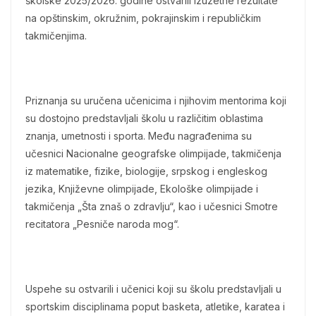
školske 2025/2026. godine ostvarili izuzetne rezultate
na opštinskim, okružnim, pokrajinskim i republičkim
takmičenjima.
Priznanja su uručena učenicima i njihovim mentorima koji
su dostojno predstavljali školu u različitim oblastima
znanja, umetnosti i sporta. Među nagrađenima su
učesnici Nacionalne geografske olimpijade, takmičenja
iz matematike, fizike, biologije, srpskog i engleskog
jezika, Književne olimpijade, Ekološke olimpijade i
takmičenja „Šta znaš o zdravlju“, kao i učesnici Smotre
recitatora „Pesniče naroda mog“.
Uspehe su ostvarili i učenici koji su školu predstavljali u
sportskim disciplinama poput basketa, atletike, karatea i