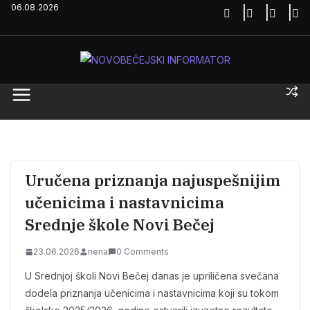
Skip
06.08.2026
to
content
Uručena priznanja najuspešnijim
učenicima i nastavnicima
Srednje škole Novi Bečej
23.06.2026
nena
0 Comments
U Srednjoj školi Novi Bečej danas je upriličena svečana
dodela priznanja učenicima i nastavnicima koji su tokom